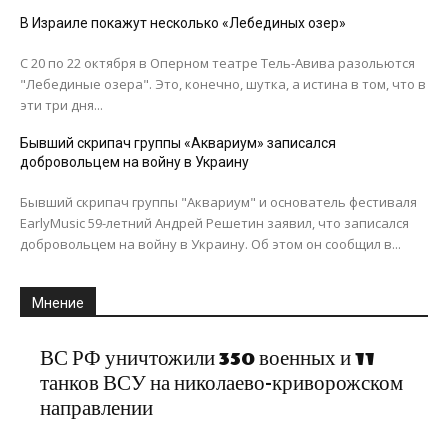
В Израиле покажут несколько «Лебединых озер»
С 20 по 22 октября в Оперном театре Тель-Авива разольются
"Лебединые озера". Это, конечно, шутка, а истина в том, что в
эти три дня...
Бывший скрипач группы «Аквариум» записался
добровольцем на войну в Украину
Бывший скрипач группы "Аквариум" и основатель фестиваля
EarlyMusic 59-летний Андрей Решетин заявил, что записался
добровольцем на войну в Украину. Об этом он сообщил в...
Мнение
ВС РФ уничтожили 350 военных и 11
танков ВСУ на николаево-криворожском
направлении