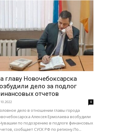
а главу Новочебоксарска
озбудили дело за подлог
инансовых отчетов
.10.2022
0
головное дело в отношении главы города
овочебоксарска Алексея Ермолаева возбудили
 Чувашии по подозрению в подлоге финансовых
четов, сообщает СУСК РФ по региону.По...