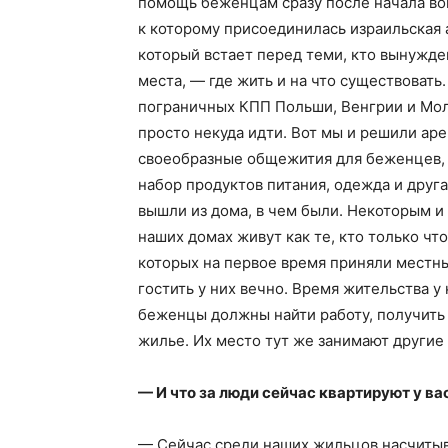
помощь беженцам сразу после начала во
к которому присоединилась израильская а
который встает перед теми, кто вынужде
места, — где жить и на что существовать.
пограничных КПП Польши, Венгрии и Мол
просто некуда идти. Вот мы и решили аре
своеобразные общежития для беженцев, 
набор продуктов питания, одежда и друг
вышли из дома, в чем были. Некоторым и 
наших домах живут как те, кто только чт
которых на первое время приняли местны
гостить у них вечно. Время жительства у
беженцы должны найти работу, получить
жилье. Их место тут же занимают другие
— И что за люди сейчас квартируют у ва
— Сейчас среди наших жильцов насчитыва