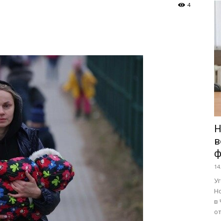
4
Н
в
ф
14
У
Н
в
от