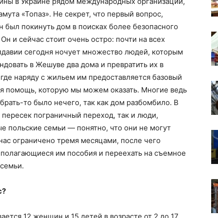
йны в Украине рядом международных организаций,
мута «Топаз». Не секрет, что первый вопрос,
н был покинуть дом в поисках более безопасного
 Он и сейчас стоит очень остро: почти на всех
давии сегодня ночует множество людей, которым
ндовать в Жешуве два дома и превратить их в
где наряду с жильем им предоставляется базовый
ая помощь, которую мы можем оказать. Многие ведь
брать-то было нечего, так как дом разбомбило. В
о пересек пограничный переход, так и люди,
е польские семьи — понятно, что они не могут
 нас ограничено тремя месяцами, после чего
 полагающиеся им пособия и переехать на съемное
 семьи.
с?
ется 12 женщин и 15 детей в возрасте от 2 до 17