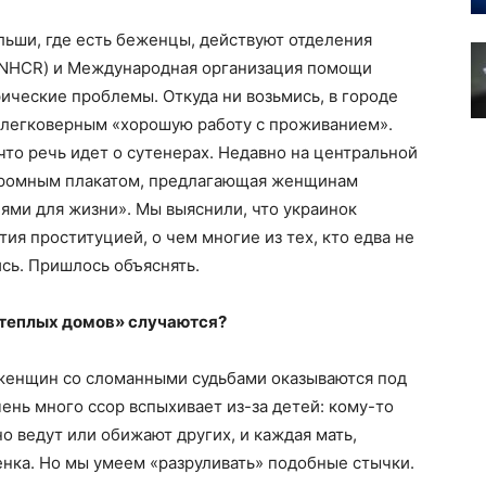
ольши, где есть беженцы, действуют отделения
NHCR) и Международная организация помощи
фические проблемы. Откуда ни возьмись, в городе
 легковерным «хорошую работу с проживанием».
что речь идет о сутенерах. Недавно на центральной
громным плакатом, предлагающая женщинам
ями для жизни». Мы выяснили, что украинок
тия проституцией, о чем многие из тех, кто едва не
ись. Пришлось объяснять.
теплых домов» случаются?
ко женщин со сломанными судьбами оказываются под
нь много ссор вспыхивает из-за детей: кому-то
о ведут или обижают других, и каждая мать,
бенка. Но мы умеем «разруливать» подобные стычки.