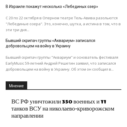
В Израиле покажут несколько «Лебединых озер»
С 20 по 22 октября в Оперном театре Тель-Авива разольются
"Лебединые озера". Это, конечно, шутка, а истина в том, что в
эти три дня...
Бывший скрипач группы «Аквариум» записался
добровольцем на войну в Украину
Бывший скрипач группы "Аквариум" и основатель фестиваля
EarlyMusic 59-летний Андрей Решетин заявил, что записался
добровольцем на войну в Украину. Об этом он сообщил в...
Мнение
ВС РФ уничтожили 350 военных и 11
танков ВСУ на николаево-криворожском
направлении