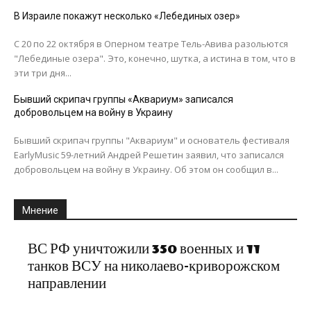
В Израиле покажут несколько «Лебединых озер»
С 20 по 22 октября в Оперном театре Тель-Авива разольются
"Лебединые озера". Это, конечно, шутка, а истина в том, что в
эти три дня...
Бывший скрипач группы «Аквариум» записался
добровольцем на войну в Украину
Бывший скрипач группы "Аквариум" и основатель фестиваля
EarlyMusic 59-летний Андрей Решетин заявил, что записался
добровольцем на войну в Украину. Об этом он сообщил в...
Мнение
ВС РФ уничтожили 350 военных и 11
танков ВСУ на николаево-криворожском
направлении