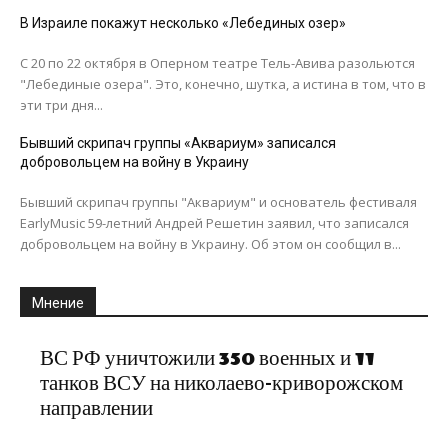
В Израиле покажут несколько «Лебединых озер»
С 20 по 22 октября в Оперном театре Тель-Авива разольются
"Лебединые озера". Это, конечно, шутка, а истина в том, что в
эти три дня...
Бывший скрипач группы «Аквариум» записался
добровольцем на войну в Украину
Бывший скрипач группы "Аквариум" и основатель фестиваля
EarlyMusic 59-летний Андрей Решетин заявил, что записался
добровольцем на войну в Украину. Об этом он сообщил в...
Мнение
ВС РФ уничтожили 350 военных и 11
танков ВСУ на николаево-криворожском
направлении