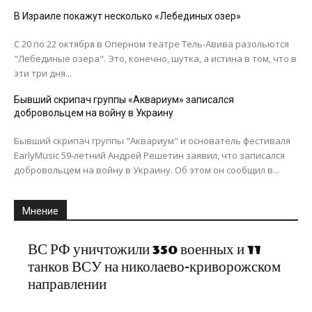
В Израиле покажут несколько «Лебединых озер»
С 20 по 22 октября в Оперном театре Тель-Авива разольются
"Лебединые озера". Это, конечно, шутка, а истина в том, что в
эти три дня...
Бывший скрипач группы «Аквариум» записался
добровольцем на войну в Украину
Бывший скрипач группы "Аквариум" и основатель фестиваля
EarlyMusic 59-летний Андрей Решетин заявил, что записался
добровольцем на войну в Украину. Об этом он сообщил в...
Мнение
ВС РФ уничтожили 350 военных и 11
танков ВСУ на николаево-криворожском
направлении