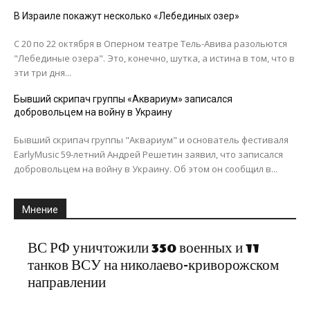
В Израиле покажут несколько «Лебединых озер»
С 20 по 22 октября в Оперном театре Тель-Авива разольются
"Лебединые озера". Это, конечно, шутка, а истина в том, что в
эти три дня...
Бывший скрипач группы «Аквариум» записался
добровольцем на войну в Украину
Бывший скрипач группы "Аквариум" и основатель фестиваля
EarlyMusic 59-летний Андрей Решетин заявил, что записался
добровольцем на войну в Украину. Об этом он сообщил в...
Мнение
ВС РФ уничтожили 350 военных и 11
танков ВСУ на николаево-криворожском
направлении