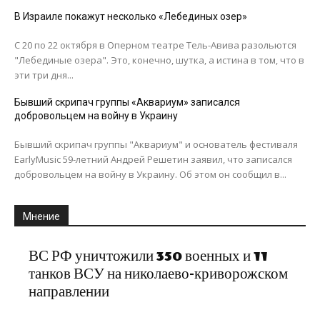
В Израиле покажут несколько «Лебединых озер»
С 20 по 22 октября в Оперном театре Тель-Авива разольются
"Лебединые озера". Это, конечно, шутка, а истина в том, что в
эти три дня...
Бывший скрипач группы «Аквариум» записался
добровольцем на войну в Украину
Бывший скрипач группы "Аквариум" и основатель фестиваля
EarlyMusic 59-летний Андрей Решетин заявил, что записался
добровольцем на войну в Украину. Об этом он сообщил в...
Мнение
ВС РФ уничтожили 350 военных и 11
танков ВСУ на николаево-криворожском
направлении