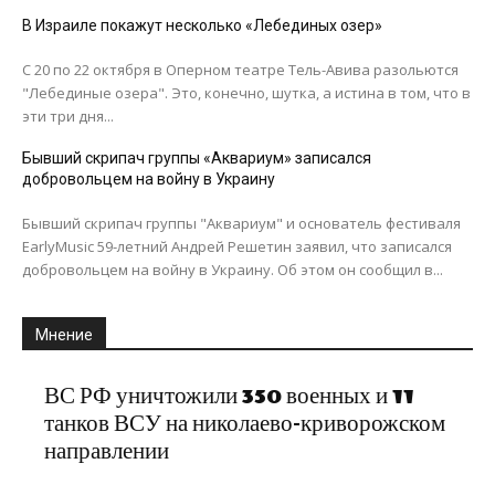
В Израиле покажут несколько «Лебединых озер»
С 20 по 22 октября в Оперном театре Тель-Авива разольются
"Лебединые озера". Это, конечно, шутка, а истина в том, что в
эти три дня...
Бывший скрипач группы «Аквариум» записался
добровольцем на войну в Украину
Бывший скрипач группы "Аквариум" и основатель фестиваля
EarlyMusic 59-летний Андрей Решетин заявил, что записался
добровольцем на войну в Украину. Об этом он сообщил в...
Мнение
ВС РФ уничтожили 350 военных и 11
танков ВСУ на николаево-криворожском
направлении