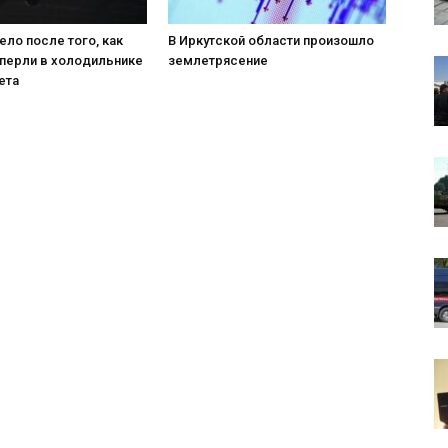
ело после того, как
В Иркутской области произошло
аперли в холодильнике
землетрясение
ета