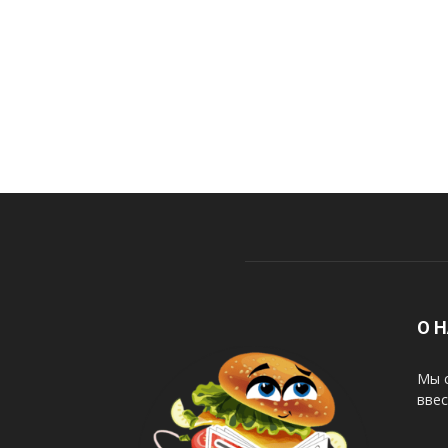
О 
Мы с
ввес