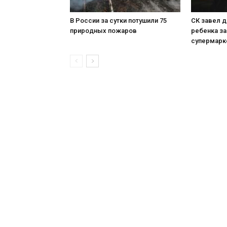
В России за сутки потушили 75
СК завел д
природных пожаров
ребенка з
супермарк