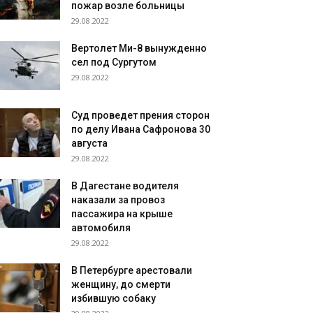
пожар возле больницы
29.08.2022
Вертолет Ми-8 вынужденно
сел под Сургутом
29.08.2022
Суд проведет прения сторон
по делу Ивана Сафронова 30
августа
29.08.2022
В Дагестане водителя
наказали за провоз
пассажира на крыше
автомобиля
29.08.2022
В Петербурге арестовали
женщину, до смерти
избившую собаку