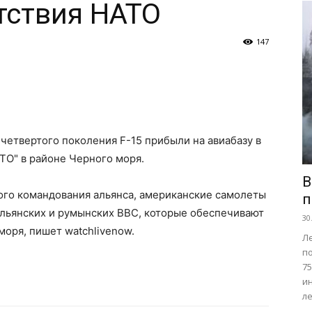
тствия НАТО
147
етвертого поколения F-15 прибыли на авиабазу в
ТО" в районе Черного моря.
В
ого командования альянса, американские самолеты
п
льянских и румынских ВВС, которые обеспечивают
30
моря, пишет watchlivenow.
Л
п
7
и
ле