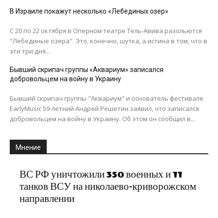
В Израиле покажут несколько «Лебединых озер»
С 20 по 22 октября в Оперном театре Тель-Авива разольются
"Лебединые озера". Это, конечно, шутка, а истина в том, что в
эти три дня...
Бывший скрипач группы «Аквариум» записался
добровольцем на войну в Украину
Бывший скрипач группы "Аквариум" и основатель фестиваля
EarlyMusic 59-летний Андрей Решетин заявил, что записался
добровольцем на войну в Украину. Об этом он сообщил в...
Мнение
ВС РФ уничтожили 350 военных и 11
танков ВСУ на николаево-криворожском
направлении