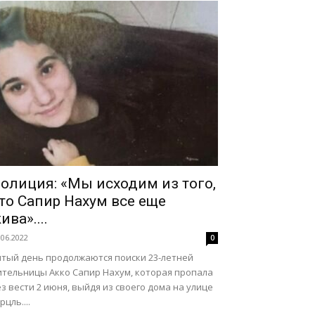
олиция: «Мы исходим из того,
то Сапир Нахум все еще
ива»....
.06.2022
0
ятый день продолжаются поиски 23-летней
ительницы Акко Сапир Нахум, которая пропала
з вести 2 июня, выйдя из своего дома на улице
рцль....