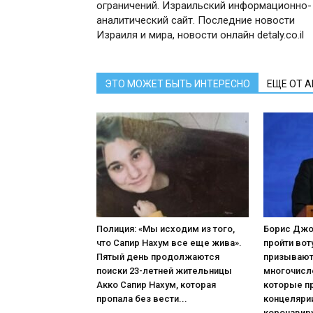
ограничений. Израильский информационно-
аналитический сайт. Последние новости
Израиля и мира, новости онлайн detaly.co.il
ЭТО МОЖЕТ БЫТЬ ИНТЕРЕСНО
ЕЩЕ ОТ 
Полиция: «Мы исходим из того,
Борис Джо
что Сапир Нахум все еще жива».
пройти во
Пятый день продолжаются
призывают 
поиски 23-летней жительницы
многочисл
Акко Сапир Нахум, которая
которые п
пропала без вести...
концелярии
коронавиру