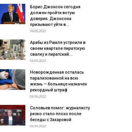
Борис Джонсон сегодня
должен пройти вотум
доверия. Джонсона
призывают уйти в...
06.06.2022
Арабы из Рамле устроили в
своем квартале пиратскую
свалку и пиратский...
06.06.2022
Новорожденная осталась
парализованной на всю
жизнь — больнице назначен
рекордный штраф
06.06.2022
Соловьев помог: журналисту
резко стало плохо после
беседы с Захаровой
06.06.2022