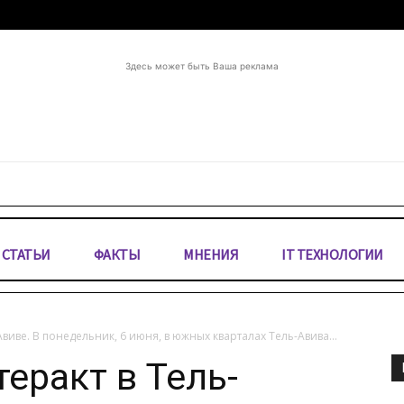
Здесь может быть Ваша реклама
СТАТЬИ
ФАКТЫ
МНЕНИЯ
IT ТЕХНОЛОГИИ
виве. В понедельник, 6 июня, в южных кварталах Тель-Авива...
еракт в Тель-