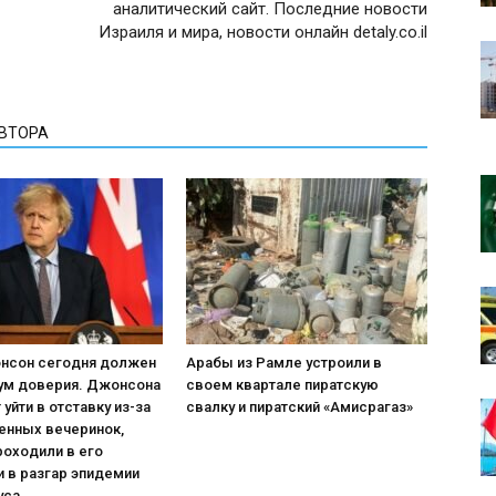
аналитический сайт. Последние новости
Израиля и мира, новости онлайн detaly.co.il
АВТОРА
нсон сегодня должен
Арабы из Рамле устроили в
тум доверия. Джонсона
своем квартале пиратскую
уйти в отставку из-за
свалку и пиратский «Амисрагаз»
енных вечеринок,
роходили в его
 в разгар эпидемии
са...