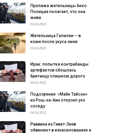
Пропажа жительницы Акко.
Полиция полагает, что она
жива
06.06.2022
Жительница Галилеи — в
коме после укуса змеи
06.06.2022
Ирак: попытка контрабанды
артефактов обошлась
британцу слишком дорого
06.06.2022
Подозрение: «Майк Тайсон»
из Рош-ха-Аин откусил ухо
соседу
06.06.2022
Раввина из Гиват-Зеев
обвиняют в изнасилованиях и