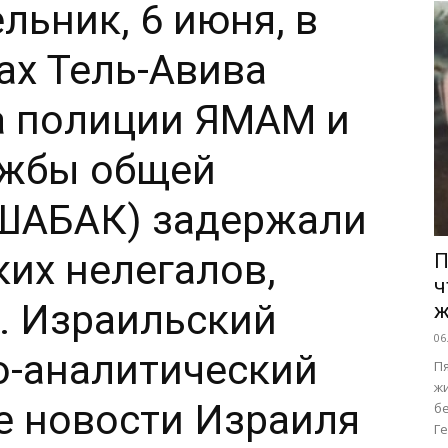
льник, 6 июня, в
ах Тель-Авива
а полиции ЯМАМ и
ужбы общей
(ШАБАК) задержали
ких нелегалов,
П
ч
. Израильский
ж
06
-аналитический
П
ж
е новости Израиля
бе
Ге