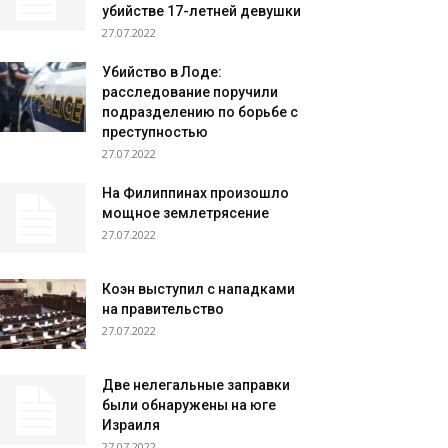
убийстве 17-летней девушки
27.07.2022
Убийство в Лоде:
расследование поручили
подразделению по борьбе с
преступностью
27.07.2022
На Филиппинах произошло
мощное землетрясение
27.07.2022
Коэн выступил с нападками
на правительство
27.07.2022
Две нелегальные заправки
были обнаружены на юге
Израиля
27.07.2022