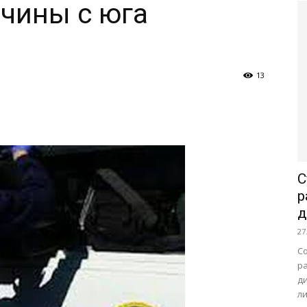
чины с юга
13
С
р
д
27
С
р
д
л