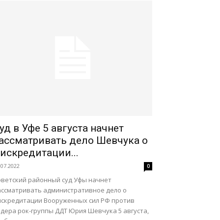
уд в Уфе 5 августа начнет
ассматривать дело Шевчука о
искредитации...
.07.2022
0
оветский районный суд Уфы начнет
ассматривать административное дело о
искредитации Вооруженных сил РФ против
идера рок-группы ДДТ Юрия Шевчука 5 августа,