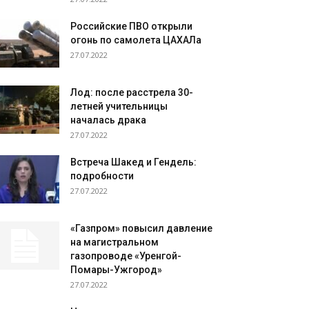
Российские ПВО открыли
огонь по самолета ЦАХАЛа
27.07.2022
Лод: после расстрела 30-
летней учительницы
началась драка
27.07.2022
Встреча Шакед и Гендель:
подробности
27.07.2022
«Газпром» повысил давление
на магистральном
газопроводе «Уренгой-
Помары-Ужгород»
27.07.2022