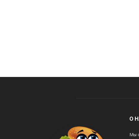
О 
Мы с