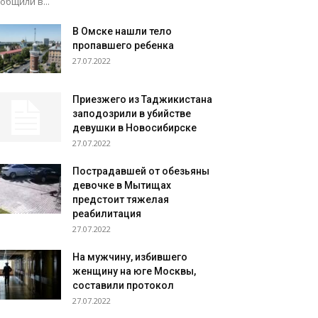
общили в...
В Омске нашли тело
пропавшего ребенка
27.07.2022
Приезжего из Таджикистана
заподозрили в убийстве
девушки в Новосибирске
27.07.2022
Пострадавшей от обезьяны
девочке в Мытищах
предстоит тяжелая
реабилитация
27.07.2022
На мужчину, избившего
женщину на юге Москвы,
составили протокол
27.07.2022