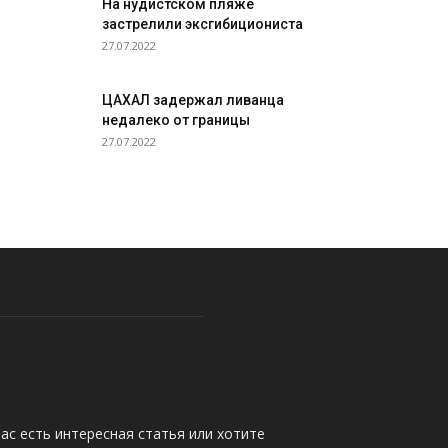
На нудистском пляже
застрелили эксгибициониста
27.07.2022
ЦАХАЛ задержал ливанца
недалеко от границы
27.07.2022
ас есть интересная статья или хотите