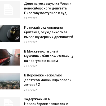
Дело на уехавшую из России
новосибирского депутата
Пирогову поступило в суд
27.07.2022
Иракский суд оправдал
британца, осужденного за
вывоз шумерских древностей
27.07.2022
В Москве полуголый
мужчина избил сожительницу
на прогулке с сыном
27.07.2022
В Воронеже несколько
десятков машин изрисовали
литерой Z
27.07.2022
Задержанный в
Новосибирске признался в