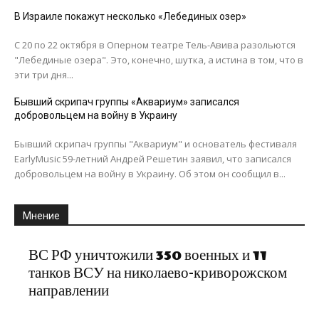
В Израиле покажут несколько «Лебединых озер»
С 20 по 22 октября в Оперном театре Тель-Авива разольются
"Лебединые озера". Это, конечно, шутка, а истина в том, что в
эти три дня...
Бывший скрипач группы «Аквариум» записался
добровольцем на войну в Украину
Бывший скрипач группы "Аквариум" и основатель фестиваля
EarlyMusic 59-летний Андрей Решетин заявил, что записался
добровольцем на войну в Украину. Об этом он сообщил в...
Мнение
ВС РФ уничтожили 350 военных и 11
танков ВСУ на николаево-криворожском
направлении